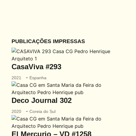
arquitetos
arquivo fotográfico
inspirações
loja
PUBLICAÇÕES IMPRESSAS
publicações
notícias
CasaViva #293
contactos
-
2021
Espanha
Deco Journal 302
-
2020
Coreia do Sul
El Mercurio – VD #1258