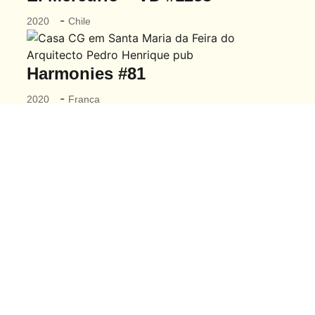
-
2020
Chile
Harmonies #81
-
2020
França
Sou fotógrafo de arquitetura, baseado em Aveiro, e
percorro Portugal de norte a sul — de Braga
passando pelo Porto até ao Algarve — para trabalhar
com os melhores arquitetos portugueses e dar a
conhecer ao mundo o que de melhor se faz em
Portugal.
2026
Ivo Tavares Studio
Rua das Carreiras 81
3810-412 Aveiro, Portugal