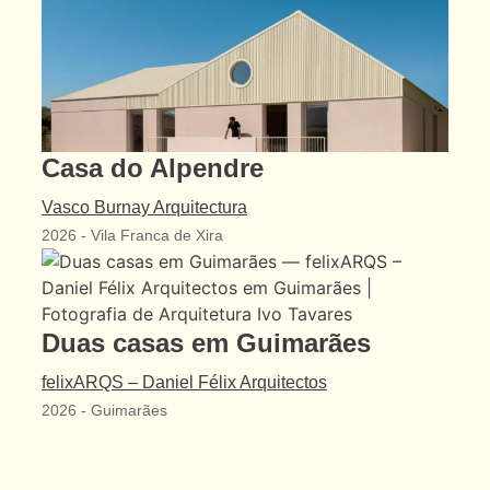
Casa do Alpendre
Vasco Burnay Arquitectura
2026
-
Vila Franca de Xira
Duas casas em Guimarães
felixARQS – Daniel Félix Arquitectos
arquitetura portuguesa
2026
-
Guimarães
Toggle si
o fotógrafo