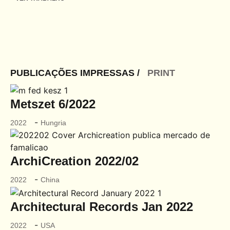
arquitetura portuguesa
. portuguese architecture
Toggle si
o fotógrafo
. the photographer
arquitetos
. architects
PUBLICAÇÕES IMPRESSAS /
PRINT
arquivo fotográfico
. photographic archive
Metszet 6/2022
inspirações
.inspirations
-
2022
Hungria
publicações
. publications
notícias
. news
ArchiCreation 2022/02
contactos
. contact
-
2022
China
Architectural Records Jan 2022
-
2022
USA