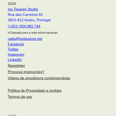
2026
Ivo Tavares Studio
Rua das Carreiras 81
3810-412 Aveiro, Portugal
(+351) 934 082 744
«Chamada para a rede móvel nacional»
catia@ivotavares.net
Facebook
Twitter
Instagram
LinkedIn
Newsletter
Procuras inspirações?
Vídeos de arquitetura contemporânea
Política de Privacidade e cookies
Termos de uso
arquitetura portuguesa
Toggle si
LOJA