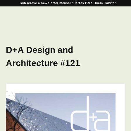
subscreve a newsletter mensal "Cartas Para Quem Habita".
D+A Design and
Architecture #121