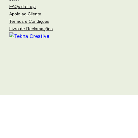
o fotógrafo
FAQs da Loja
Apoio ao Cliente
arquitetos
Termos e Condições
arquivo fotográfico
Livro de Reclamações
inspirações
loja
publicações
notícias
contactos