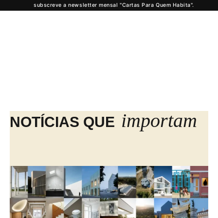
subscreve a newsletter mensal "Cartas Para Quem Habita".
importam
NOTÍCIAS QUE