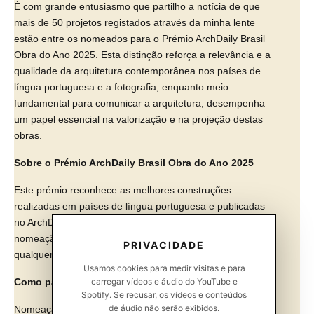
É com grande entusiasmo que partilho a notícia de que
mais de 50 projetos registados através da minha lente
estão entre os nomeados para o Prémio ArchDaily Brasil
Obra do Ano 2025. Esta distinção reforça a relevância e a
qualidade da arquitetura contemporânea nos países de
língua portuguesa e a fotografia, enquanto meio
fundamental para comunicar a arquitetura, desempenha
um papel essencial na valorização e na projeção destas
obras.
Sobre o Prémio ArchDaily Brasil Obra do Ano 2025
Este prémio reconhece as melhores construções
realizadas em países de língua portuguesa e publicadas
no ArchDaily Brasil ao longo de 2024. O processo de
nomeação e votação é aberto ao público, permitindo que
PRIVACIDADE
qualquer pessoa participe na escolha dos vencedores.
Usamos cookies para medir visitas e para
Como participar na votação?
carregar vídeos e áudio do YouTube e
Spotify. Se recusar, os vídeos e conteúdos
de áudio não serão exibidos.
Nomeação dos projetos: 18 de março a 1 de abril de 2025