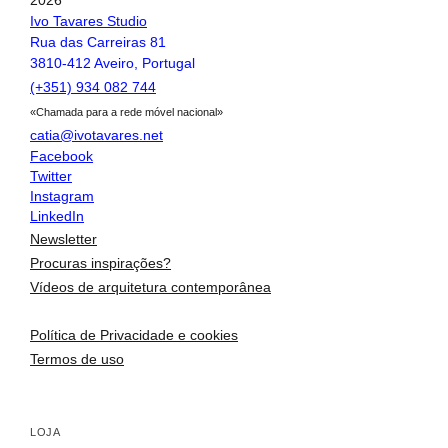
Ivo Tavares Studio
Rua das Carreiras 81
3810-412 Aveiro, Portugal
(+351) 934 082 744
«Chamada para a rede móvel nacional»
catia@ivotavares.net
Facebook
Twitter
Instagram
LinkedIn
Newsletter
Procuras inspirações?
Vídeos de arquitetura contemporânea
Política de Privacidade e cookies
Termos de uso
arquitetura portuguesa
Toggle si
LOJA
o fotógrafo