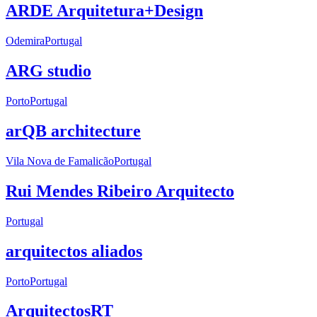
ARDE Arquitetura+Design
Odemira
Portugal
ARG studio
Porto
Portugal
arQB architecture
Vila Nova de Famalicão
Portugal
Rui Mendes Ribeiro Arquitecto
Portugal
arquitectos aliados
Porto
Portugal
ArquitectosRT