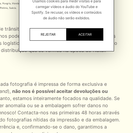
Usamos cookies para medir visitas e para
carregar vídeos e áudio do YouTube e
Spotify. Se recusar, os vídeos e conteúdos
de áudio não serão exibidos.
 trânsito indicados são estimativas comunicadas
REJEITAR
ACEITAR
 nos podemos responsabilizar por eventuais atrasos
logísticos alheios ao Ivo Tavares Studio, tais como
 distribuição que se verifica na época do Natal.
da fotografia é impressa de forma exclusiva e
mand
),
não nos é possível aceitar devoluções ou
tanto, estamos inteiramente focados na qualidade. Se
r anomalia ou se a embalagem sofrer danos no
onnosco! Contacta-nos nas primeiras 48 horas através
ndo fotografias nítidas da impressão e da embalagem.
rência e, confirmando-se o dano, garantimos a