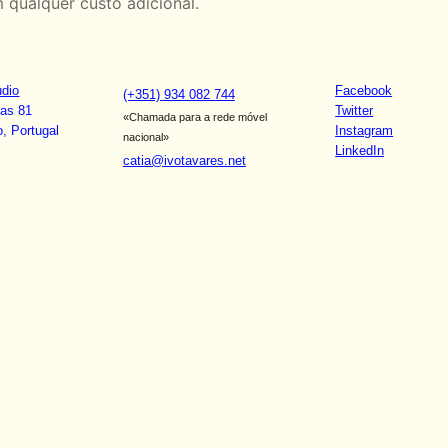
m qualquer custo adicional.
udio
Facebook
(+351) 934 082 744
ras 81
Twitter
«Chamada para a rede móvel
, Portugal
Instagram
nacional»
LinkedIn
catia@ivotavares.net