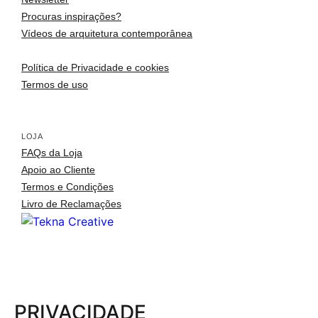
Procuras inspirações?
Vídeos de arquitetura contemporânea
Política de Privacidade e cookies
Termos de uso
LOJA
FAQs da Loja
Apoio ao Cliente
Termos e Condições
Livro de Reclamações
arquitetura portuguesa
Toggle si
o fotógrafo
arquitetos
PRIVACIDADE
arquivo fotográfico