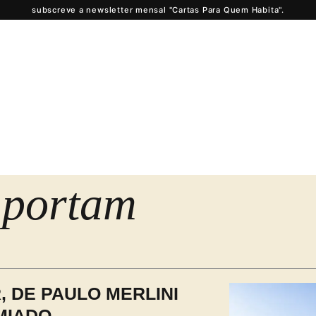
subscreve a newsletter mensal "Cartas Para Quem Habita".
mportam
 DE PAULO MERLINI
MIADO