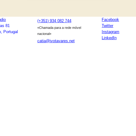
udio
Facebook
(+351) 934 082 744
ras 81
Twitter
«Chamada para a rede móvel
, Portugal
Instagram
nacional»
LinkedIn
catia@ivotavares.net