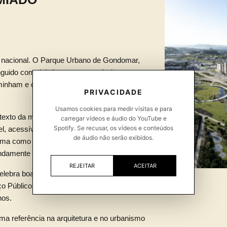
ma nacional. O Parque Urbano de Gondomar,
tinguido com dois importantes prémios em
minham e o 1.º Prémio na categoria “Desenho
PRIVACIDADE
Usamos cookies para medir visitas e para
exto da mobilidade sustentável e da criação
carregar vídeos e áudio do YouTube e
Spotify. Se recusar, os vídeos e conteúdos
, acessível e integrada com o meio
de áudio não serão exibidos.
rma como combina natureza, percurso
undamente humano.
REJEITAR
ACEITAR
lebra boas práticas na promoção da
 Público valoriza intervenções urbanas
nos.
a referência na arquitetura e no urbanismo