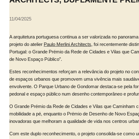
11/04/2025
A arquitetura portuguesa continua a ser valorizada no panora
projeto do atelier
Paulo Merlini Architects
, foi recentemente dis
Portugal: o Grande Prémio da Rede de Cidades e Vilas que Ca
de Novo Espaço Público”.
Estes reconhecimentos reforçam a relevância do projeto no cont
de espaços urbanos que promovem uma vivência mais saudável
envolvente. O Parque Urbano de Gondomar destaca-se pela fo
pedonal e espaço público num desenho contemporâneo e prof
O Grande Prémio da Rede de Cidades e Vilas que Caminham ce
mobilidade a pé, enquanto o Prémio de Desenho de Novo Espaço
inovadoras que melhoram a qualidade de vida nos centros urba
Com este duplo reconhecimento, o projeto consolida-se como um