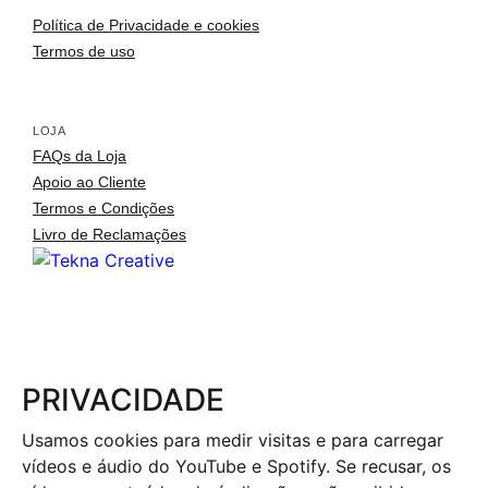
Política de Privacidade e cookies
Termos de uso
LOJA
FAQs da Loja
Apoio ao Cliente
Termos e Condições
Livro de Reclamações
arquitetura portuguesa
Toggle si
o fotógrafo
arquitetos
PRIVACIDADE
arquivo fotográfico
Usamos cookies para medir visitas e para carregar
inspirações
vídeos e áudio do YouTube e Spotify. Se recusar, os
loja