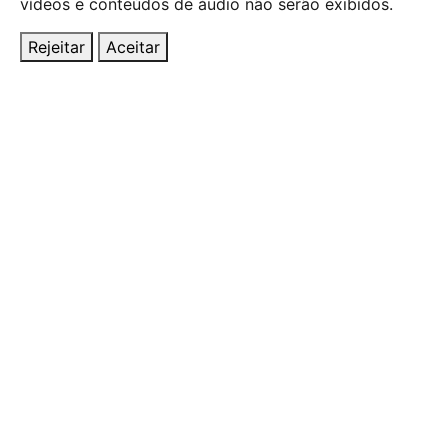
vídeos e conteúdos de áudio não serão exibidos.
publicações
Rejeitar
Aceitar
notícias
contactos