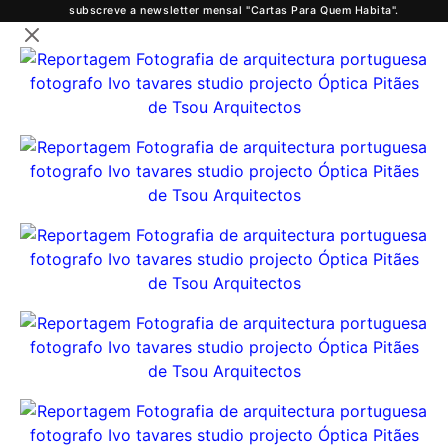
subscreve a newsletter mensal "Cartas Para Quem Habita".