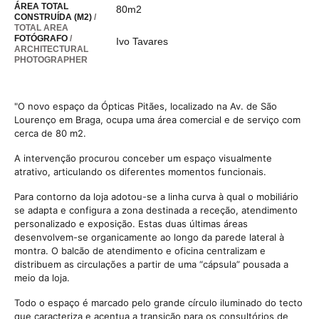
ÁREA TOTAL
80m2
CONSTRUÍDA (M2)
/
TOTAL AREA
FOTÓGRAFO
/
Ivo Tavares
ARCHITECTURAL
PHOTOGRAPHER
"O novo espaço da Ópticas Pitães, localizado na Av. de São
Lourenço em Braga, ocupa uma área comercial e de serviço com
cerca de 80 m2.
A intervenção procurou conceber um espaço visualmente
atrativo, articulando os diferentes momentos funcionais.
Para contorno da loja adotou-se a linha curva à qual o mobiliário
se adapta e configura a zona destinada a receção, atendimento
personalizado e exposição. Estas duas últimas áreas
desenvolvem-se organicamente ao longo da parede lateral à
montra. O balcão de atendimento e oficina centralizam e
distribuem as circulações a partir de uma “cápsula” pousada a
meio da loja.
Todo o espaço é marcado pelo grande círculo iluminado do tecto
que caracteriza e acentua a transição para os consultórios de