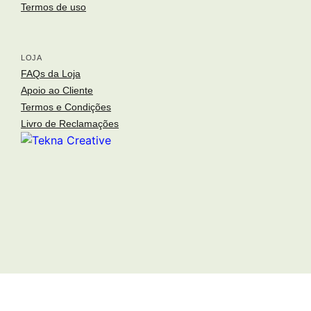
Termos de uso
arquitetura portuguesa
Toggle si
LOJA
o fotógrafo
FAQs da Loja
Apoio ao Cliente
arquitetos
Termos e Condições
arquivo fotográfico
Livro de Reclamações
inspirações
loja
publicações
notícias
contactos