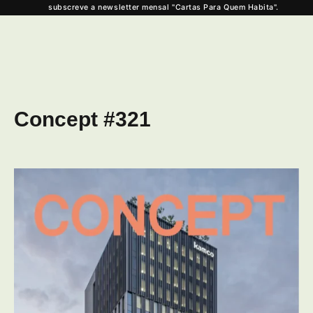
subscreve a newsletter mensal "Cartas Para Quem Habita".
Concept #321