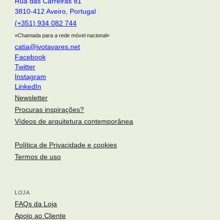
Rua das Carreiras 81
3810-412 Aveiro, Portugal
(+351) 934 082 744
«Chamada para a rede móvel nacional»
catia@ivotavares.net
Facebook
Twitter
Instagram
LinkedIn
Newsletter
Procuras inspirações?
Vídeos de arquitetura contemporânea
Política de Privacidade e cookies
Termos de uso
LOJA
arquitetura portuguesa
. portuguese architecture
Toggle si
FAQs da Loja
Apoio ao Cliente
o fotógrafo
. the photographer