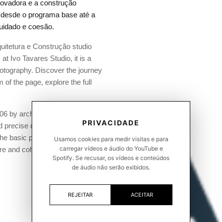
inovadora e a construção
, desde o programa base até a
uidado e coesão.
uitetura e Construção studio
at Ivo Tavares Studio, it is a
 photography. Discover the journey
m of the page, explore the full
6 by architects and builders, is
PRIVACIDADE
nd precise construction. The
the basic program to the
Usamos cookies para medir visitas e para
carregar vídeos e áudio do YouTube e
are and cohesion.
Spotify. Se recusar, os vídeos e conteúdos
de áudio não serão exibidos.
REJEITAR
ACEITAR