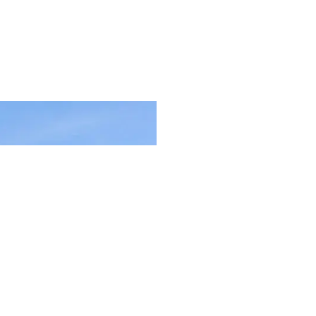
arquitetos
.
arquivo fotográfico
.
inspirações
.i
architects
photographic archive