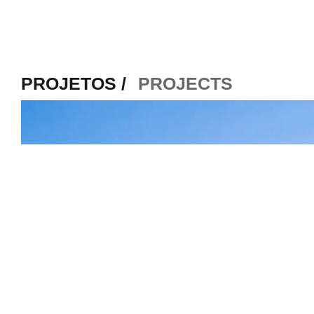
PROJETOS /
PROJECTS
arquitetura portuguesa
. portuguese
o fotógrafo
. the
architecture
photographer