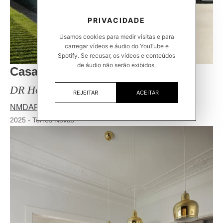
PRIVACIDADE
Usamos cookies para medir visitas e para
carregar vídeos e áudio do YouTube e
Spotify. Se recusar, os vídeos e conteúdos
de áudio não serão exibidos.
Casa DR
DR House
REJEITAR
ACEITAR
NMDARQ – Nuno Miguel Dias, Arquitecto
2025
-
Torres Novas