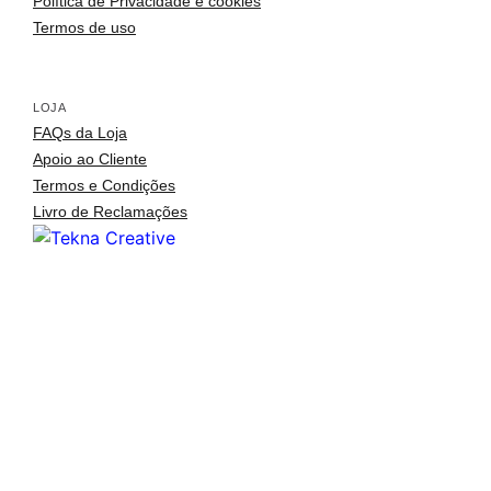
Política de Privacidade e cookies
Termos de uso
LOJA
arquitetura portuguesa
. portuguese architecture
Toggle si
FAQs da Loja
Apoio ao Cliente
o fotógrafo
. the photographer
Termos e Condições
arquitetos
. architects
Livro de Reclamações
arquivo fotográfico
. photographic archive
inspirações
.inspirations
publicações
. publications
notícias
. news
contactos
. contact