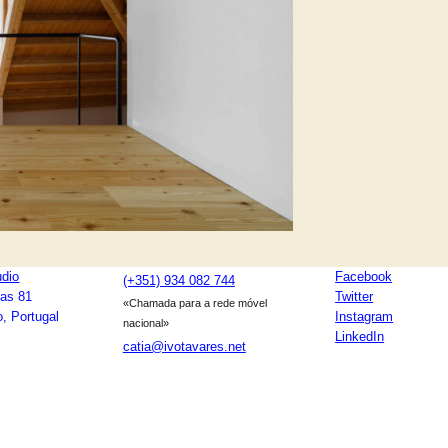
udio
Facebook
(+351) 934 082 744
ras 81
Twitter
«Chamada para a rede móvel
, Portugal
Instagram
nacional»
LinkedIn
catia@ivotavares.net