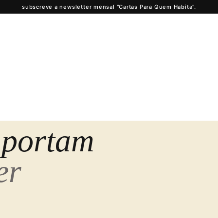
subscreve a newsletter mensal "Cartas Para Quem Habita".
mportam
er