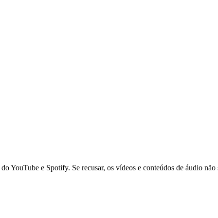
 do YouTube e Spotify. Se recusar, os vídeos e conteúdos de áudio não 
pirações
loja
publicações
notícias
contactos