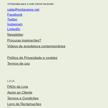
«Chamada para a rede móvel nacional»
catia@ivotavares.net
Facebook
Twitter
Instagram
LinkedIn
Newsletter
Procuras inspirações?
Vídeos de arquitetura contemporânea
Política de Privacidade e cookies
Termos de uso
LOJA
arquitetura portuguesa
. portuguese architecture
Toggle si
FAQs da Loja
Apoio ao Cliente
o fotógrafo
. the photographer
Termos e Condições
arquitetos
. architects
Livro de Reclamações