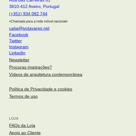
Rua das Carreiras 81
3810-412 Aveiro, Portugal
(+351) 934 082 744
«Chamada para a rede móvel nacional»
catia@ivotavares.net
Facebook
Twitter
Instagram
LinkedIn
Newsletter
Procuras inspirações?
Vídeos de arquitetura contemporânea
Política de Privacidade e cookies
Termos de uso
LOJA
arquitetura portuguesa
. portuguese architecture
Toggle si
FAQs da Loja
Apoio ao Cliente
o fotógrafo
. the photographer