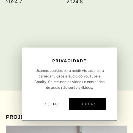
PRIVACIDADE
Usamos cookies para medir visitas e para
carregar vídeos e áudio do YouTube e
Spotify. Se recusar, os vídeos e conteúdos
de áudio não serão exibidos.
REJEITAR
ACEITAR
PROJETOS /
PROJECTS