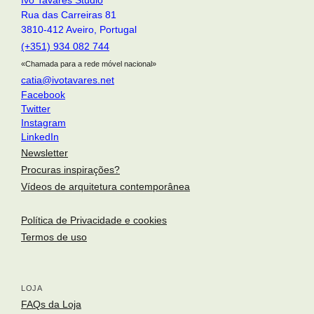
Ivo Tavares Studio
Rua das Carreiras 81
3810-412 Aveiro, Portugal
(+351) 934 082 744
«Chamada para a rede móvel nacional»
catia@ivotavares.net
Facebook
Twitter
Instagram
LinkedIn
Newsletter
Procuras inspirações?
Vídeos de arquitetura contemporânea
Política de Privacidade e cookies
Termos de uso
LOJA
arquitetura portuguesa
. portuguese architecture
Toggle si
FAQs da Loja