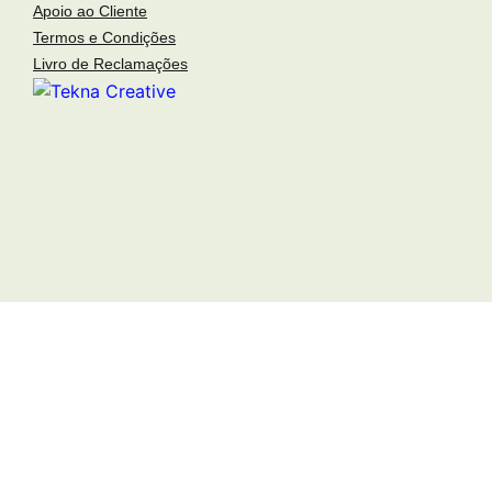
Apoio ao Cliente
o fotógrafo
. the photographer
Termos e Condições
arquitetos
. architects
Livro de Reclamações
arquivo fotográfico
. photographic archive
inspirações
.inspirations
publicações
. publications
notícias
. news
contactos
. contact