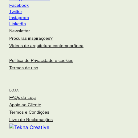
Facebook
Twitter
Instagram
LinkedIn
Newsletter
Procuras inspirações?
Vídeos de arquitetura contemporânea
Política de Privacidade e cookies
Termos de uso
LOJA
arquitetura portuguesa
. portuguese architecture
FAQs da Loja
Toggle si
Apoio ao Cliente
o fotógrafo
. the photographer
Termos e Condições
arquitetos
. architects
Livro de Reclamações
arquivo fotográfico
. photographic archive