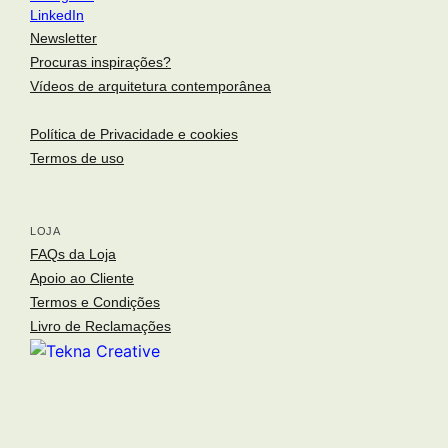
LinkedIn
Newsletter
Procuras inspirações?
Vídeos de arquitetura contemporânea
Política de Privacidade e cookies
Termos de uso
LOJA
arquitetura portuguesa
. portuguese architecture
FAQs da Loja
Toggle si
Apoio ao Cliente
o fotógrafo
. the photographer
Termos e Condições
arquitetos
. architects
Livro de Reclamações
arquivo fotográfico
. photographic archive
inspirações
.inspirations
publicações
. publications