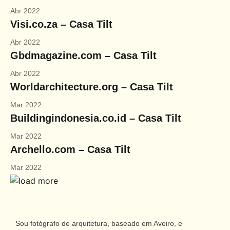
Abr 2022
arquitetura portuguesa
. portuguese architecture
Visi.co.za – Casa Tilt
Toggle si
Abr 2022
o fotógrafo
. the photographer
Gbdmagazine.com – Casa Tilt
arquitetos
. architects
Abr 2022
arquivo fotográfico
. photographic archive
Worldarchitecture.org – Casa Tilt
inspirações
.inspirations
Mar 2022
Buildingindonesia.co.id – Casa Tilt
publicações
. publications
Mar 2022
notícias
. news
Archello.com – Casa Tilt
contactos
. contact
Mar 2022
Sou fotógrafo de arquitetura, baseado em Aveiro, e