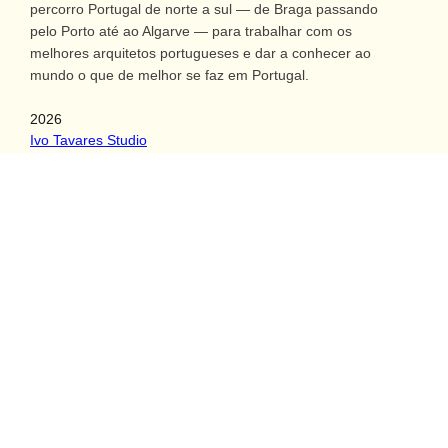
percorro Portugal de norte a sul — de Braga passando
pelo Porto até ao Algarve — para trabalhar com os
melhores arquitetos portugueses e dar a conhecer ao
mundo o que de melhor se faz em Portugal.
2026
Ivo Tavares Studio
Rua das Carreiras 81
3810-412 Aveiro, Portugal
(+351) 934 082 744
«Chamada para a rede móvel nacional»
catia@ivotavares.net
Facebook
Twitter
Instagram
LinkedIn
Newsletter
Procuras inspirações?
Vídeos de arquitetura contemporânea