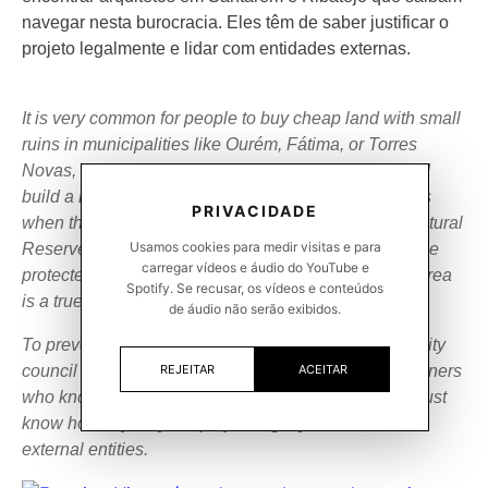
navegar nesta burocracia. Eles têm de saber justificar o
projeto legalmente e lidar com entidades externas.
It is very common for people to buy cheap land with small
ruins in municipalities like Ourém, Fátima, or Torres
Novas, with the illusion that they can tear it down and
build a house twice the size. The reality check comes
PRIVACIDADE
when they discover the land is in the National Agricultural
Usamos cookies para medir visitas e para
Reserve (RAN) or Ecological Reserve (REN). In these
carregar vídeos e áudio do YouTube e
protected areas, the law for increasing construction area
Spotify. Se recusar, os vídeos e conteúdos
is a true maze.
de áudio não serão exibidos.
To prevent your dream project from being stuck in a city
council drawer for three years, you need to find designers
REJEITAR
ACEITAR
who know how to navigate this bureaucracy. They must
know how to justify the project legally and deal with
external entities.