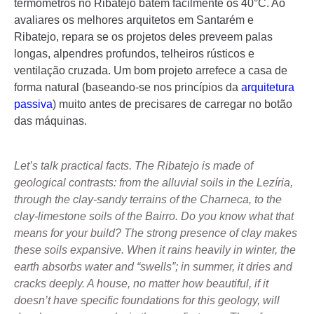
termómetros no Ribatejo batem facilmente os 40°C. Ao
avaliares os melhores arquitetos em Santarém e
Ribatejo, repara se os projetos deles preveem palas
longas, alpendres profundos, telheiros rústicos e
ventilação cruzada. Um bom projeto arrefece a casa de
forma natural (baseando-se nos princípios da
arquitetura
passiva
) muito antes de precisares de carregar no botão
das máquinas.
Let’s talk practical facts. The Ribatejo is made of
geological contrasts: from the alluvial soils in the Lezíria,
through the clay-sandy terrains of the Charneca, to the
clay-limestone soils of the Bairro. Do you know what that
means for your build? The strong presence of clay makes
these soils expansive. When it rains heavily in winter, the
earth absorbs water and “swells”; in summer, it dries and
cracks deeply. A house, no matter how beautiful, if it
doesn’t have specific foundations for this geology, will