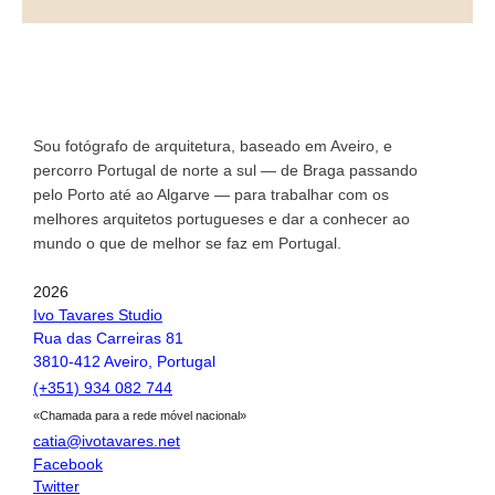
Sou fotógrafo de arquitetura, baseado em Aveiro, e
percorro Portugal de norte a sul — de Braga passando
arquitetura portuguesa
pelo Porto até ao Algarve — para trabalhar com os
Toggle si
melhores arquitetos portugueses e dar a conhecer ao
o fotógrafo
mundo o que de melhor se faz em Portugal.
arquitetos
2026
Ivo Tavares Studio
arquivo fotográfico
Rua das Carreiras 81
3810-412 Aveiro, Portugal
inspirações
(+351) 934 082 744
loja
«Chamada para a rede móvel nacional»
catia@ivotavares.net
publicações
Facebook
Twitter
notícias