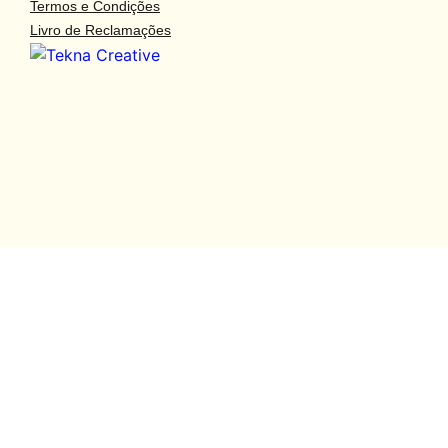
Termos e Condições
arquivo fotográfico
Livro de Reclamações
inspirações
loja
publicações
notícias
contactos