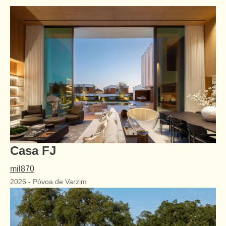
Casa FJ
mil870
2026
-
Póvoa de Varzim