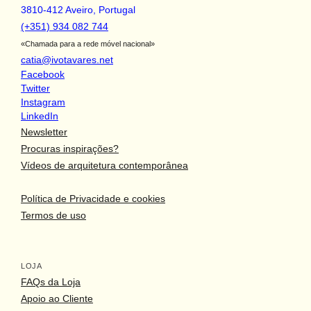
3810-412 Aveiro, Portugal
(+351) 934 082 744
«Chamada para a rede móvel nacional»
catia@ivotavares.net
Facebook
Twitter
Instagram
LinkedIn
Newsletter
Procuras inspirações?
Vídeos de arquitetura contemporânea
Política de Privacidade e cookies
Termos de uso
arquitetura portuguesa
Toggle si
LOJA
o fotógrafo
FAQs da Loja
Apoio ao Cliente
arquitetos