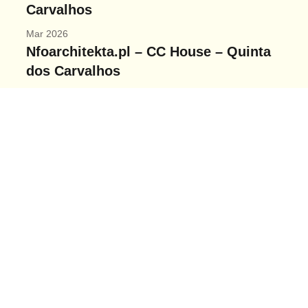
Carvalhos
Mar 2026
Nfoarchitekta.pl – CC House – Quinta
dos Carvalhos
Fev 2026
Nit.pt – CC House – Quinta dos
Carvalhos
Jan 2026
Detailsdarchitecture.com – CC House
– Quinta dos Carvalhos
Jan 2026
Buildingindonesia.co.id – CC House –
Quinta dos Carvalhos
Jan 2026
xxi.com.tr – CC House – Quinta dos