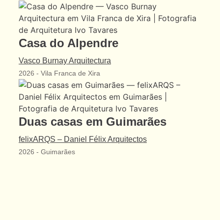
Casa do Alpendre
Vasco Burnay Arquitectura
2026
-
Vila Franca de Xira
arquitetura portuguesa
Duas casas em Guimarães
Toggle si
o fotógrafo
felixARQS – Daniel Félix Arquitectos
2026
-
Guimarães
arquitetos
arquivo fotográfico
inspirações
loja